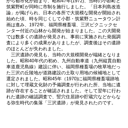
から都市化が始まり、昭和47年(1972)、当時の小郡町と
筑紫野町が同時に市制を施行しました。「日本列島改造
論」が掲げられ、日本の各所で大規模な開発が開始され
始めた頃、時を同じくして小郡・筑紫野ニュータウン計
画は進み、1972年、福岡県種畜場、三沢ピクニックセ
ンター付近の山林から開発が始まりました。この大開発
では数多くの遺跡が発見され、事前に実施された発掘調
査により多くの成果がありましたが、調査後はその遺跡
のほとんどが失われました。
三沢遺跡の発見も、当時の大規模開発が端緒となりま
した。昭和40年代の初め、九州自動車道（九州縦貫自動
車道鹿児島線）建設に伴い、福岡県種畜場の牧草地だっ
た三沢の丘陵地が道路建設の土取り用地の候補地として
選定されました。昭和45年（1970)に福岡県種畜場跡地
に対して埋蔵文化財の予備調査が行われた所、当地に遺
跡が存在することが確認されました。そして翌年に行わ
れた遺跡の確認調査で、竪穴住居跡や貯蔵穴などからな
る弥生時代の集落「三沢遺跡」が発見されたのです。