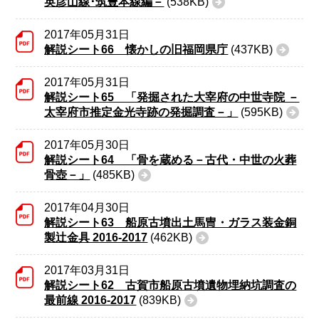
英彦山線･筑豊本線編－
(538KB)
2017年05月31日
解説シート66 懐かしの旧福岡県庁
(437KB)
2017年05月31日
解説シート65 「発掘された大宰府の中世寺院 －
太宰府市推定金光寺跡の発掘調査－」
(595KB)
2017年05月30日
解説シート64 「骨を蔵める－古代・中世の火葬
骨壺－」
(485KB)
2017年04月30日
解説シート63 船原古墳出土馬冑・ガラス装金銅
製辻金具 2016-2017
(462KB)
2017年03月31日
解説シート62 古賀市船原古墳遺物埋納坑調査の
最前線 2016-2017
(839KB)