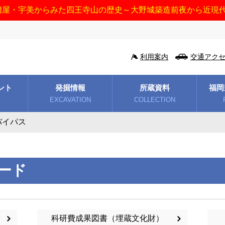
糟屋・宇美からみた四王寺山の歴史～大野城築造前夜から近現
利用案内
交通アク
ント
発掘情報
所蔵資料
福岡
EXCAVATION
COLLECTION
バイパス
ード
科研費成果図書（埋蔵文化財）