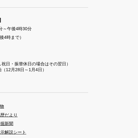
]
分～午後4時30分
後4時まで）
し祝日・振替休日の場合はその翌日）
（12月28日～1月4日）
物
九歴だより
発掘新聞
展示解説シート