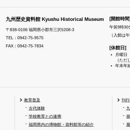
[開館時間
九州歴史資料館
Kyushu Historical Museum
午前9時30
〒838-0106 福岡県小郡市三沢5208-3
（入館は午
TEL：
0942-75-9575
FAX：0942-75-7834
[休館日]
月曜日
（ただ
年末年始
教育普及
刊行
古代体験
学校教育との連携
福岡県内の博物館・資料館等の紹介