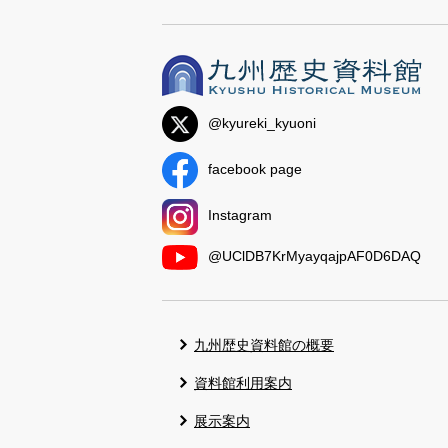
@kyureki_kyuoni
facebook page
Instagram
@UClDB7KrMyayqajpAF0D6DAQ
九州歴史資料館の概要
資料館利用案内
展示案内