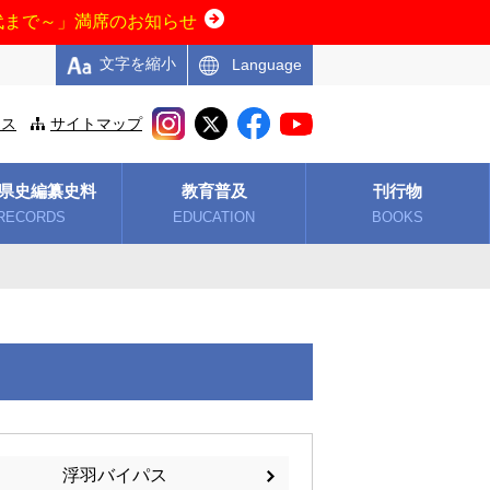
代まで～」満席のお知らせ
文字を縮小
Language
セス
サイトマップ
県史編纂史料
教育普及
刊行物
RECORDS
EDUCATION
BOOKS
浮羽バイパス