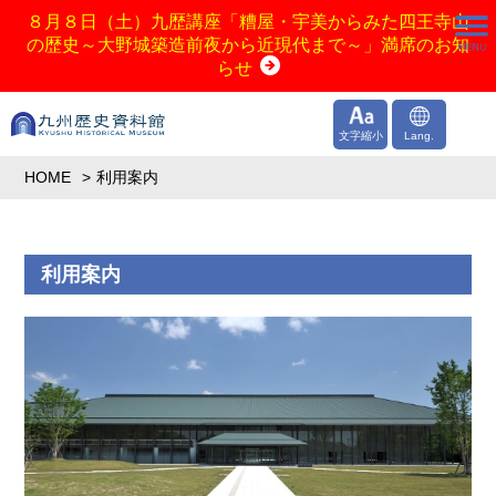
８月８日（土）九歴講座「糟屋・宇美からみた四王寺山
の歴史～大野城築造前夜から近現代まで～」満席のお知
らせ
文字縮小
Lang.
HOME
利用案内
利用案内