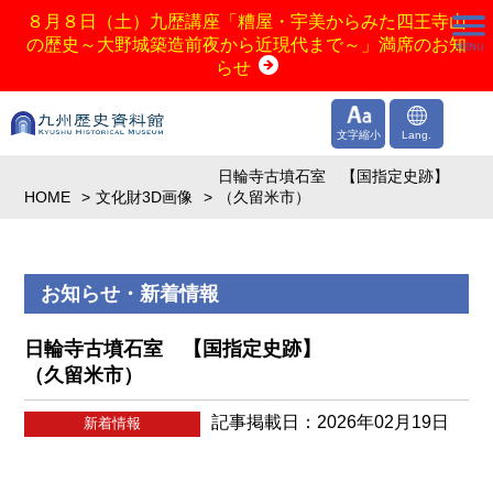
８月８日（土）九歴講座「糟屋・宇美からみた四王寺山
の歴史～大野城築造前夜から近現代まで～」満席のお知
らせ
文字縮小
Lang.
日輪寺古墳石室 【国指定史跡】
HOME
文化財3D画像
（久留米市）
お知らせ・新着情報
日輪寺古墳石室 【国指定史跡】
（久留米市）
記事掲載日：2026年02月19日
新着情報