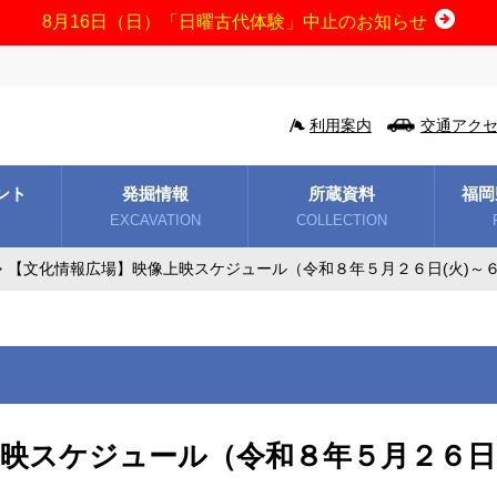
8月16日（日）「日曜古代体験」中止のお知らせ
利用案内
交通アク
ント
発掘情報
所蔵資料
福岡
EXCAVATION
COLLECTION
【文化情報広場】映像上映スケジュール（令和８年５月２６日(火)～６
映スケジュール（令和８年５月２６日(火