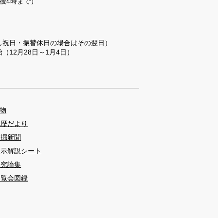
後4時まで）
し祝日・振替休日の場合はその翌日）
（12月28日～1月4日）
物
九歴だより
発掘新聞
展示解説シート
研究論集
展覧会図録