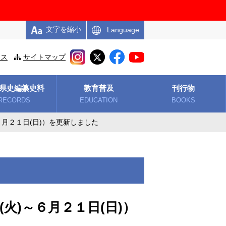
文字を縮小
Language
セス
サイトマップ
県史編纂史料
教育普及
刊行物
RECORDS
EDUCATION
BOOKS
月２１日(日)）を更新しました
)～６月２１日(日)）