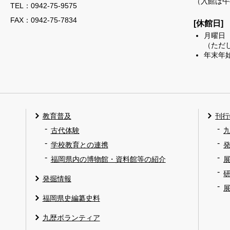
（入館は午
TEL：
0942-75-9575
FAX：0942-75-7834
[休館日]
月曜日
（ただ
年末年始
教育普及
刊行
古代体験
学校教育との連携
福岡県内の博物館・資料館等の紹介
発掘情報
福岡県史編纂史料
九歴ボランティア