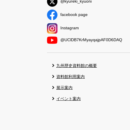
@kyureki_kyuoni
facebook page
Instagram
@UClDB7KrMyayqajpAF0D6DAQ
九州歴史資料館の概要
資料館利用案内
展示案内
イベント案内