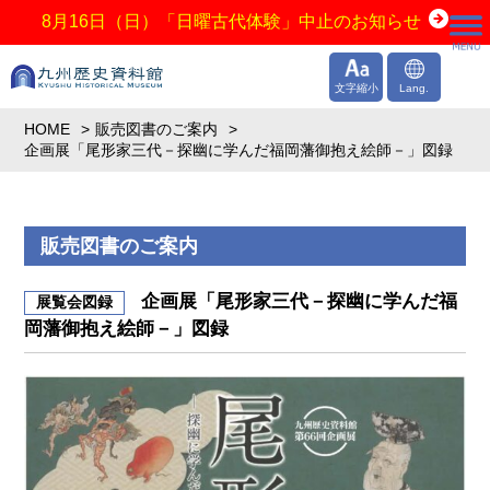
8月16日（日）「日曜古代体験」中止のお知らせ
文字縮小
Lang.
HOME
販売図書のご案内
企画展「尾形家三代－探幽に学んだ福岡藩御抱え絵師－」図録
販売図書のご案内
企画展「尾形家三代－探幽に学んだ福
展覧会図録
岡藩御抱え絵師－」図録