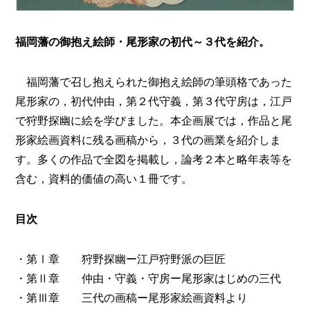
福岡藩の御抱え絵師・尾形家の初代～３代を紹介。
福岡藩で召し抱えられた御抱え絵師の筆頭格であった
尾形家の，初代仲由，第２代守義，第３代守房は，江戸
で狩野探幽に絵を学びました。本企画展では，作品と尾
形家絵画資料に残る画稿から，３代の画業を紹介しま
す。多くの作品で全図を掲載し，論考２本と略年表等を
含む，資料的価値の高い１冊です。
目次
・第Ⅰ章 狩野探幽ー江戸狩野派の巨匠
・第Ⅱ章 仲由・守義・守房ー尾形家はじめの三代
・第Ⅲ章 三代の画稿ー尾形家絵画資料より